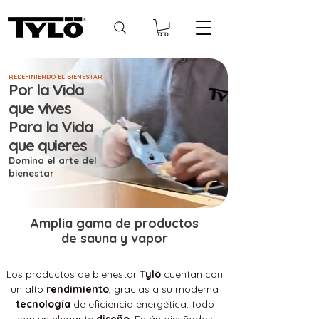
REDEFINIENDO EL BIENESTAR
Por la Vida
que vives
Para la Vida
que quieres
Domina el arte del
bienestar
Amplia gama de productos
de sauna y vapor
Los productos de bienestar
Tylö
cuentan con
un alto
rendimiento
, gracias a su moderna
tecnología
de eficiencia energética, todo
con un elegante
diseño
. Están diseñados