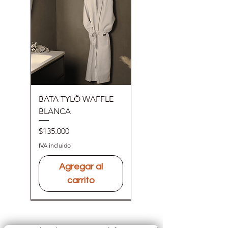
BATA TYLÖ WAFFLE
BLANCA
Precio
$135.000
IVA incluido
Agregar al
carrito
Más Vendido