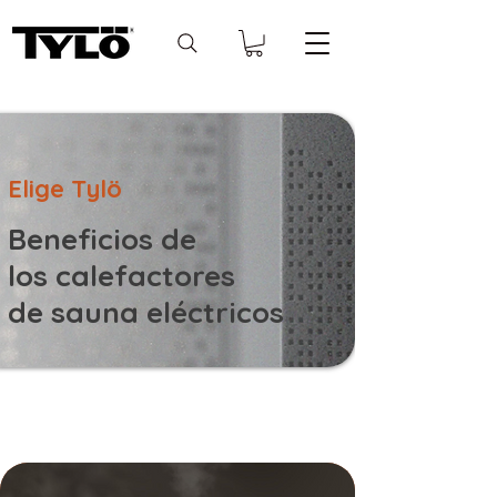
Elige Tylö
Beneficios de
los calefactores
de sauna eléctricos