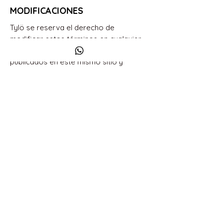
MODIFICACIONES
Tylö se reserva el derecho de
modificar estos términos en cualquier
momento. Los cambios serán
publicados en este mismo sitio y
entrarán en vigencia al momento de su
publicación.
LEGISLACIÓN APLICABLE
Estos términos se rigen por las leyes
de la República de Chile. Cualquier
controversia será resuelta por los
tribunales ordinarios de justicia del país.