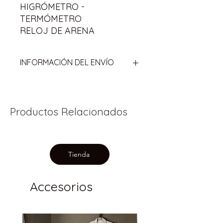
HIGRÓMETRO -
TERMÓMETRO
RELOJ DE ARENA
INFORMACIÓN DEL ENVÍO
Los envíos se hacen mediante
empresa externa
NOTA:
Todos los envíos se hacen
Productos Relacionados
por pagar
Tienda
Accesorios