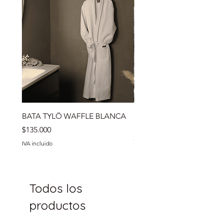
BATA TYLÖ WAFFLE BLANCA
SET PIEDRAS VOLCÁNI
IMPORTADAS
Precio
$135.000
Precio
$86.990
IVA incluido
IVA incluido
Todos los
productos