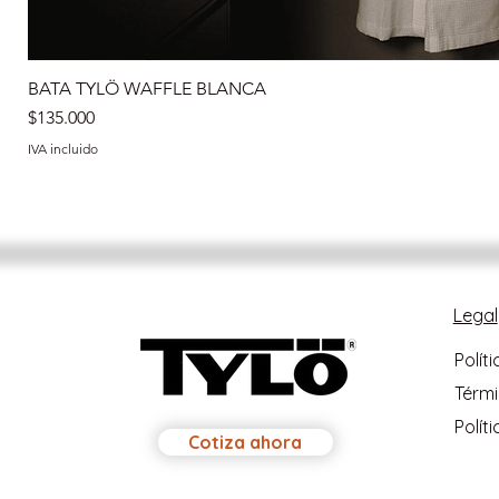
BATA TYLÖ WAFFLE BLANCA
Precio
$135.000
IVA incluido
Legal
Polít
Térmi
Polít
Cotiza ahora