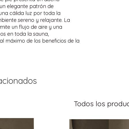
(mm): 365x365x806
un elegante patrón de
Thermosafe™ para e
Piedras Volcánicas 
La unidad cuenta co
na cálida luz por toda la
biente sereno y relajante. La
mite un flujo de aire y una
mos en toda la sauna,
al máximo de los beneficios de la
acionados
Todos los produ