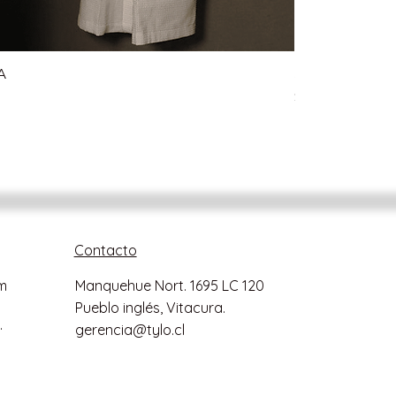
PACK ACCESORIOS SILVER
A
SENSE SPORT 2
Precio
$589.990
Precio
$1.416.100
IVA incluido
IVA incluido
Contacto
m ​​
Manquehue Nort. 1695 LC 120
Pueblo inglés, Vitacura.
.
gerencia@tylo.cl