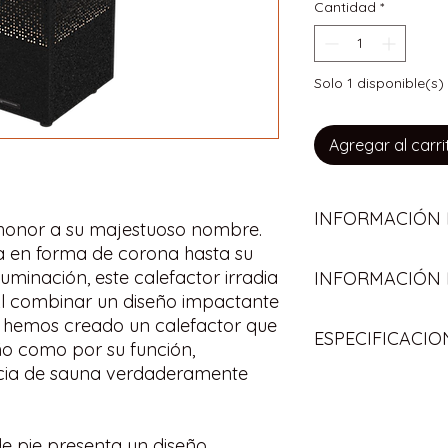
Cantidad
*
Solo 1 disponible(s)
Agregar al carri
INFORMACIÓN
 honor a su majestuoso nombre.
la en forma de corona hasta su
El calentador Crown 
uminación, este calefactor irradia
INFORMACIÓN 
sauna. La unidad de
 Al combinar un diseño impactante
laterales de 40 cm 
Los envíos se hace
fácilmente desde un
 hemos creado un calefactor que
ESPECIFICACIO
NOTA:
Todos los en
contra un cristal. In
ño como por su función,
Cloud y un contacto
cia de sauna verdaderamente
Modelo: CROWN 8 
metros cada uno. El
Potencia (KW): 8 K
incluye un cable de 
Tamaño de Sauna (M
Medidas: Ancho x Pr
de pie presenta un diseño
Incorpora de serie l