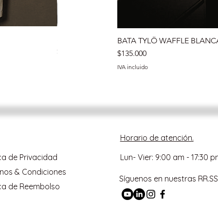
SET PIEDRAS VOLCÁNICAS IMPORTADAS
BATA TYLÖ WAFFLE BLANC
Precio
$86.990
Precio
$135.000
IVA incluido
IVA incluido
Horario de atención.
ica de Privacidad
Lun- Vier: 9:00 am - 17:30 p
nos & Condiciones
Síguenos en nuestras RR.SS
ica de Reembolso