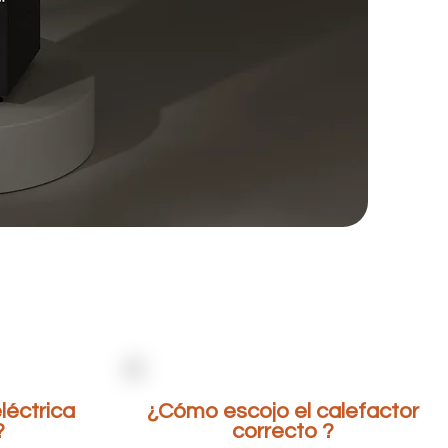
léctrica
¿Cómo escojo el calefactor
?
correcto ?