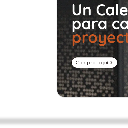
Un Cale
para c
proyec
Compra aquí