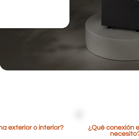
a exterior o interior?
¿Qué conexión e
necesito