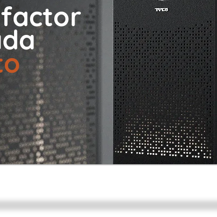
factor
ada
to