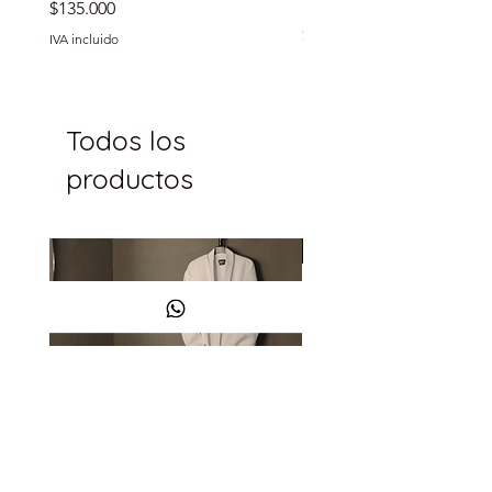
IMPORTADAS
Precio
$135.000
Precio
$86.990
IVA incluido
IVA incluido
Todos los
productos
Más Vendido