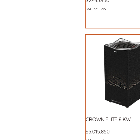
Precio
$2.445.450
IVA incluido
CROWN ELITE 8 KW
Precio
$5.015.850