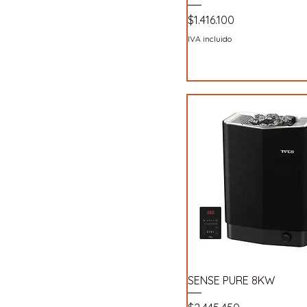
Precio
$1.416.100
IVA incluido
SENSE PURE 8KW