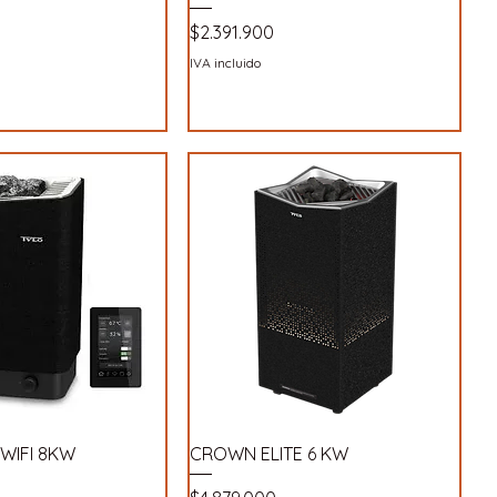
Precio
$2.391.900
IVA incluido
 WIFI 8KW
CROWN ELITE 6 KW