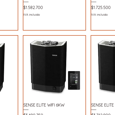
Precio
Precio
$1.582.700
$1.725.500
IVA incluido
IVA incluido
SENSE ELITE WIFI 6KW
SENSE ELITE