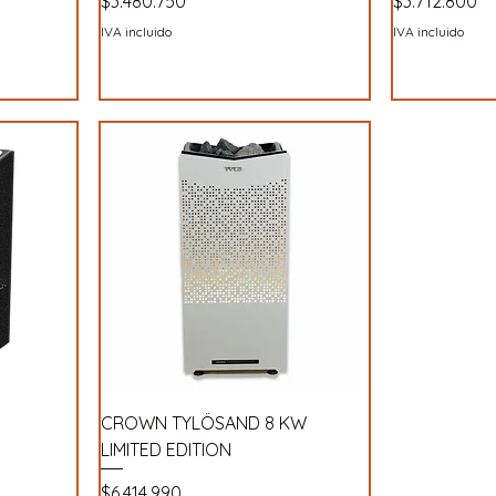
Precio
Precio
$3.480.750
$3.712.800
IVA incluido
IVA incluido
CROWN TYLÖSAND 8 KW
LIMITED EDITION
Precio
$6.414.990